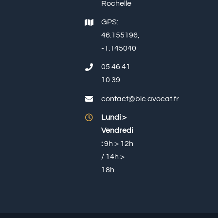
Rochelle
GPS:
46.155196,
-1.145040
05 46 41
10 39
contact@blc.avocat.fr
Lundi >
Vendredi
:
9h > 12h
/ 14h >
18h